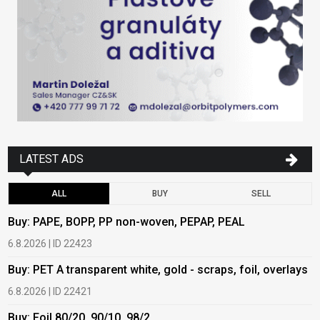
LATEST ADS
ALL
BUY
SELL
Buy: PAPE, BOPP, PP non-woven, PEPAP, PEAL
B
6.8.2026 | ID 22423
6
Buy: PET A transparent white, gold - scraps, foil, overlays
B
6.8.2026 | ID 22421
6
Buy: Foil 80/20, 90/10, 98/2
B