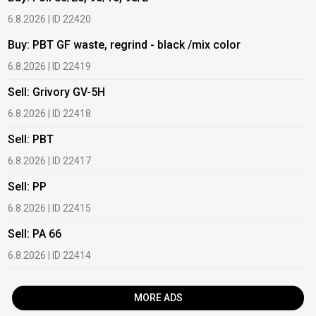
6.8.2026 | ID 22420
6
Buy: PBT GF waste, regrind - black /mix color
B
6.8.2026 | ID 22419
6
Sell: Grivory GV-5H
B
6.8.2026 | ID 22418
1
Sell: PBT
B
6.8.2026 | ID 22417
1
Sell: PP
B
6.8.2026 | ID 22415
1
Sell: PA 66
B
6.8.2026 | ID 22414
2
MORE ADS