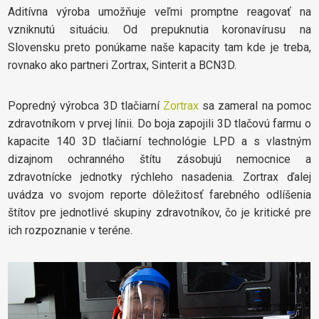
Aditívna výroba umožňuje veľmi promptne reagovať na
vzniknutú situáciu. Od prepuknutia koronavírusu na
Slovensku preto ponúkame naše kapacity tam kde je treba,
rovnako ako partneri Zortrax, Sinterit a BCN3D.
Popredný výrobca 3D tlačiarní
Zortrax
sa zameral na pomoc
zdravotníkom v prvej línii. Do boja zapojili 3D tlačovú farmu o
kapacite 140 3D tlačiarní technológie LPD a s vlastným
dizajnom ochranného štítu zásobujú nemocnice a
zdravotnícke jednotky rýchleho nasadenia. Zortrax ďalej
uvádza vo svojom reporte dôležitosť farebného odlíšenia
štítov pre jednotlivé skupiny zdravotníkov, čo je kritické pre
ich rozpoznanie v teréne.