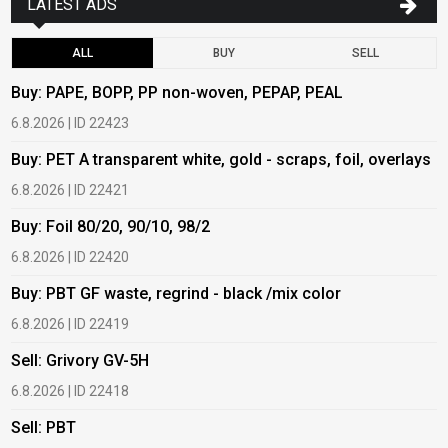
LATEST ADS
ALL
BUY
SELL
Buy: PAPE, BOPP, PP non-woven, PEPAP, PEAL
B
6.8.2026 | ID 22423
6
Buy: PET A transparent white, gold - scraps, foil, overlays
B
6.8.2026 | ID 22421
6
Buy: Foil 80/20, 90/10, 98/2
B
6.8.2026 | ID 22420
6
Buy: PBT GF waste, regrind - black /mix color
B
6.8.2026 | ID 22419
6
Sell: Grivory GV-5H
B
6.8.2026 | ID 22418
1
Sell: PBT
B