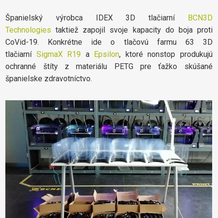
Španielský výrobca IDEX 3D tlačiarní
BCN3D
Technologies
taktiež zapojil svoje kapacity do boja proti
CoVid-19. Konkrétne ide o tlačovú farmu 63 3D
tlačiarní
SigmaX R19
a
Epsilon
, ktoré nonstop produkujú
ochranné štíty z materiálu PETG pre ťažko skúšané
španielske zdravotníctvo.