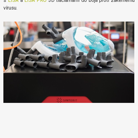
s
LISA
a
LISA PRO
3D tlačiarňami do boja proti zákernému
vírusu.