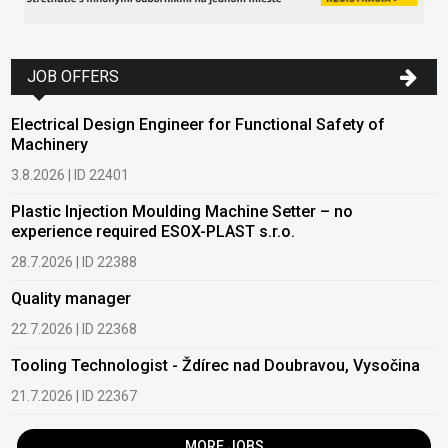
JOB OFFERS
Electrical Design Engineer for Functional Safety of
Machinery
3.8.2026 | ID 22401
Plastic Injection Moulding Machine Setter – no
experience required ESOX-PLAST s.r.o.
28.7.2026 | ID 22388
Quality manager
22.7.2026 | ID 22368
Tooling Technologist - Ždírec nad Doubravou, Vysočina
21.7.2026 | ID 22367
MORE JOBS