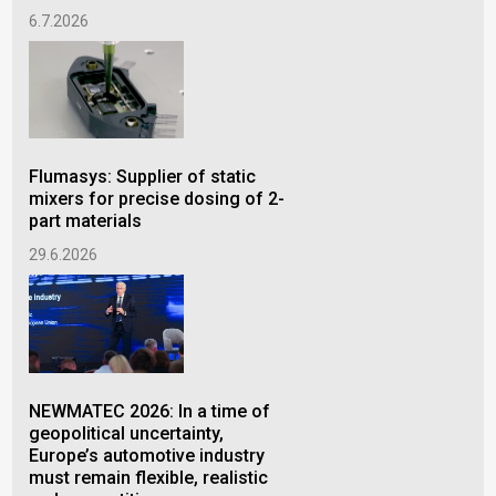
rep
6.7.2026
Ško
pri
4.6
Flumasys: Supplier of static
mixers for precise dosing of 2-
part materials
PLA
29.6.2026
Inv
Slo
Mar
hal
2.6
NEWMATEC 2026: In a time of
geopolitical uncertainty,
Europe’s automotive industry
must remain flexible, realistic