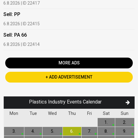
6.8.2026 | ID 22417
1
Sell: PP
B
6.8.2026 | ID 22415
1
Sell: PA 66
B
6.8.2026 | ID 22414
2
MORE ADS
+ ADD ADVERTISEMENT
Plastics Industry Events Calendar
Mon
Tue
Wed
Thu
Fri
Sat
Sun
1.
2.
3.
4.
5.
6.
7.
8.
9.