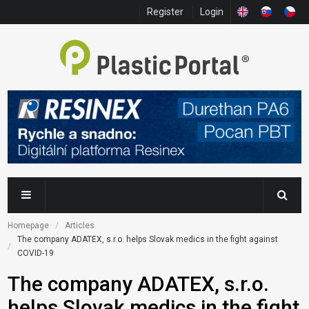
Register
Login
Homepage
Articles
The company ADATEX, s.r.o. helps Slovak medics in the fight against 
COVID-19
The company ADATEX, s.r.o.
helps Slovak medics in the fight