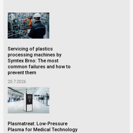
Servicing of plastics
MSV
processing machines by
con
Symtex Brno: The most
pro
common failures and how to
Oct
prevent them
ind
und
20.7.2026
5.6
Plasmatreat: Low-Pressure
Plasma for Medical Technology
Cus