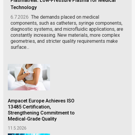
Plasmatreat: Low-Pressure Plasma for Medical
Technology
6.7.2026
The demands placed on medical
components, such as catheters, syringe components,
diagnostic systems, and microfluidic applications, are
constantly increasing. New materials, more complex
geometries, and stricter quality requirements make
surface...
Ampacet Europe Achieves ISO
Jap
13485 Certification,
int
Strengthening Commitment to
syn
Medical-Grade Quality
dis
11.5.2026
23.