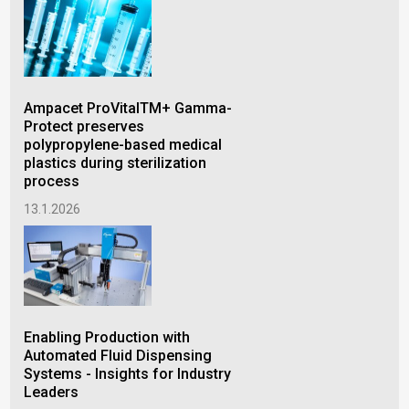
Ampacet ProVitalTM+ Gamma-
ARB
Protect preserves
med
polypropylene-based medical
sen
plastics during sterilization
se
process
10.
13.1.2026
The
Enabling Production with
hel
Automated Fluid Dispensing
aga
Systems - Insights for Industry
Leaders
29.