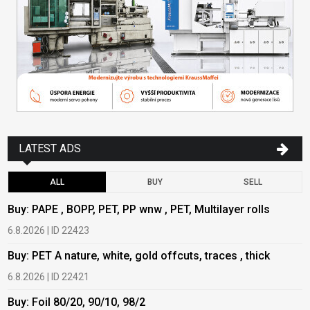
LATEST ADS
ALL
BUY
SELL
Buy: PAPE , BOPP, PET, PP wnw , PET, Multilayer rolls
B
6.8.2026 | ID 22423
6
Buy: PET A nature, white, gold offcuts, traces , thick
B
6.8.2026 | ID 22421
6
Buy: Foil 80/20, 90/10, 98/2
B