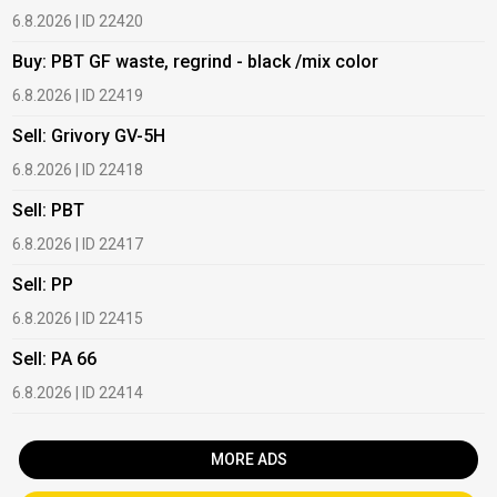
6.8.2026 | ID 22420
6
Buy: PBT GF waste, regrind - black /mix color
B
6.8.2026 | ID 22419
6
Sell: Grivory GV-5H
B
6.8.2026 | ID 22418
1
Sell: PBT
B
6.8.2026 | ID 22417
1
Sell: PP
B
6.8.2026 | ID 22415
1
Sell: PA 66
B
6.8.2026 | ID 22414
2
MORE ADS