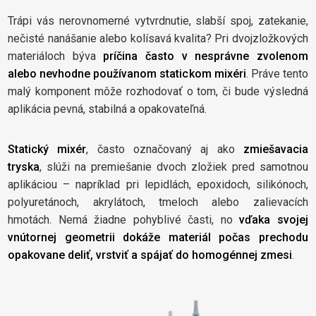
Trápi vás nerovnomerné vytvrdnutie, slabší spoj, zatekanie,
nečisté nanášanie alebo kolísavá kvalita? Pri dvojzložkových
materiáloch býva
príčina často v nesprávne zvolenom
alebo nevhodne používanom statickom mixéri
. Práve tento
malý komponent môže rozhodovať o tom, či bude výsledná
aplikácia pevná, stabilná a opakovateľná.
Statický mixér
, často označovaný aj ako
zmiešavacia
tryska
, slúži na premiešanie dvoch zložiek pred samotnou
aplikáciou – napríklad pri lepidlách, epoxidoch, silikónoch,
polyuretánoch, akrylátoch, tmeloch alebo zalievacích
hmotách. Nemá žiadne pohyblivé časti, no
vďaka svojej
vnútornej geometrii dokáže materiál počas prechodu
opakovane deliť, vrstviť a spájať do homogénnej zmesi
.