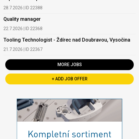
28.7.2026 | ID 22388
Quality manager
22.7.2026 | ID 22368
Tooling Technologist - Ždírec nad Doubravou, Vysočina
21.7.2026 | ID 22367
MORE JOBS
+ ADD JOB OFFER