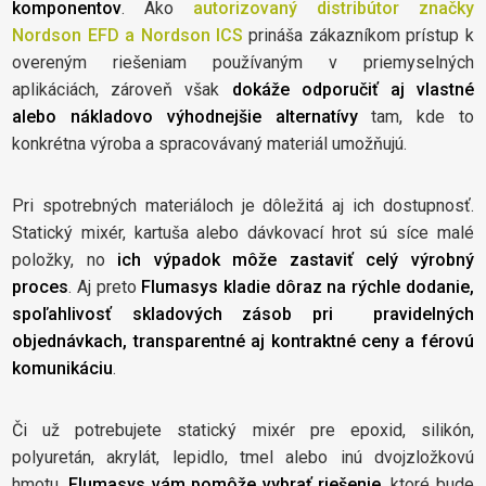
komponentov
. Ako
autorizovaný distribútor značky
Nordson EFD
a Nordson ICS
prináša zákazníkom prístup k
overeným riešeniam používaným v priemyselných
aplikáciách, zároveň však
dokáže odporučiť aj vlastné
alebo nákladovo výhodnejšie alternatívy
tam, kde to
konkrétna výroba a spracovávaný materiál umožňujú.
Pri spotrebných materiáloch je dôležitá aj ich dostupnosť.
Statický mixér, kartuša alebo dávkovací hrot sú síce malé
položky, no
ich výpadok môže zastaviť celý výrobný
proces
. Aj preto
Flumasys kladie dôraz na rýchle dodanie,
spoľahlivosť skladových zásob pri pravidelných
objednávkach, transparentné aj kontraktné ceny a férovú
komunikáciu
.
Či už potrebujete statický mixér pre epoxid, silikón,
polyuretán, akrylát, lepidlo, tmel alebo inú dvojzložkovú
hmotu,
Flumasys vám pomôže vybrať riešenie
, ktoré bude