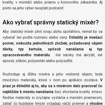
kvality, v montáži alebo priamo u koncového zákazníka. Aj
preto sa jeho výber neoplatí podceniť.
Ako vybrať správny statický mixér?
Aby statický mixér plnil svoju úlohu spoľahlivo, nemal by sa
vyberať len podľa rozmeru alebo ceny.
Dôležitý je miešací
pomer, viskozita jednotlivých zložiek, požadovaný objem
dávky, typ kartuše, spôsob nanášania aj typ
spracovávaného materiálu
. Iné nároky má akrylát, iné
epoxid, silikón, polyuretán alebo polysulfid.
Rozhoduje aj dĺžka mixéra a jeho vnútorný objem, teda
množstvo materiálu, ktoré v ňom po aplikácii zostáva.
V
praxi je dôležité aj to, aby sa s mixérom dalo pracovať čo
najbližšie k miestu nanášania
bez zhoršenia kvality zmesi.
Redšie materiály si zvyčajne vystačia s menším priemerom,
zatiaľ čo hustejšie hmoty vyžadujú väčší priemer a
vhodne