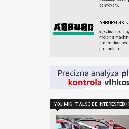
conveyors...
ARBURG SK s.r
Injection moldin
molding machines
automation and r
production,...
YOU MIGHT ALSO BE INTERESTED I