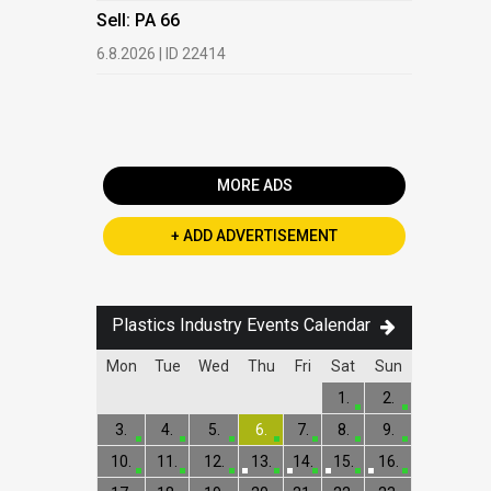
HDPE, LDP
Sell: PA 66
13.7.2026 |
6.8.2026 | ID 22414
Buy: PET 
2.7.2026 | 
MORE ADS
+ ADD ADVERTISEMENT
Plastics Industry Events Calendar
Mon
Tue
Wed
Thu
Fri
Sat
Sun
1.
2.
3.
4.
5.
6.
7.
8.
9.
10.
11.
12.
13.
14.
15.
16.