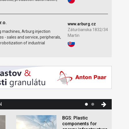
.o.
www.arburg.cz
Záturčianska 1832/34
g machines, Arburg injection
Martin
 - sales and service, peripherals,
obotization of industrial
N
BGS: Plastic
components for