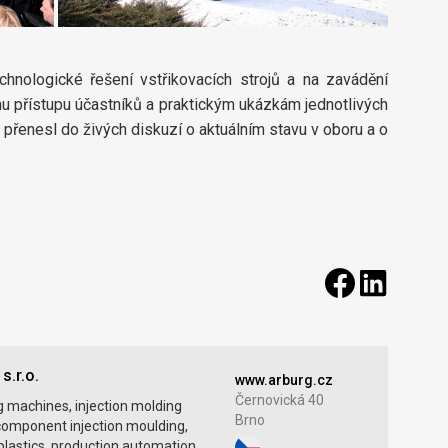
chnologické řešení vstřikovacích strojů a na zavádění
ímu přístupu účastníků a praktickým ukázkám jednotlivých
 přenesl do živých diskuzí o aktuálním stavu v oboru a o
s.r.o.
www.arburg.cz
Černovická 40
g machines, injection molding
Brno
omponent injection moulding,
plastics, production automation,