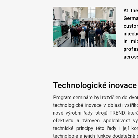
At th
Germa
custo
inject
in mi
profe
across
Technologické inovace v
Program semináře byl rozdělen do dvou 
technologické inovace v oblasti vstři
nové výrobní řady strojů TREND, kter
efektivitu a zároveň spolehlivost výr
technické principy této řady i její ko
technologie a jejich funkce dodatečně