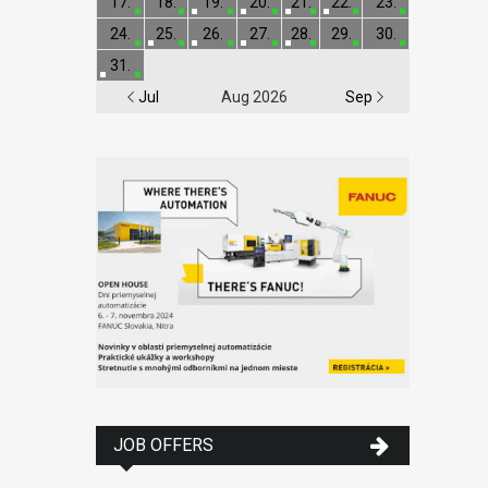
17.
18.
19.
20.
21.
22.
23.
24.
25.
26.
27.
28.
29.
30.
31.
Jul
Aug 2026
Sep
JOB OFFERS
MSV 2026 unveils its
first confirmed