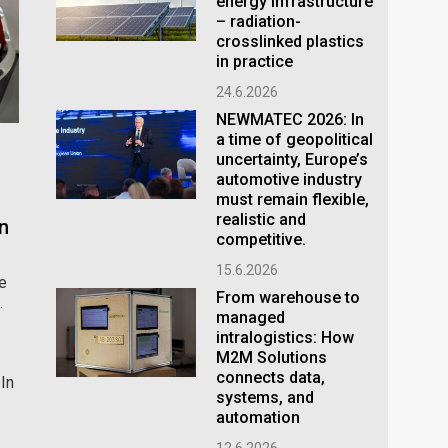
energy infrastructure
– radiation-
crosslinked plastics
in practice
24.6.2026
NEWMATEC 2026: In
a time of geopolitical
uncertainty, Europe’s
automotive industry
must remain flexible,
realistic and
n
competitive.
15.6.2026
e
From warehouse to
.
managed
intralogistics: How
M2M Solutions
connects data,
 In
systems, and
automation