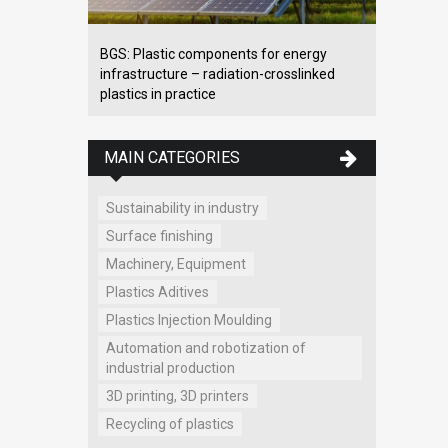
BGS: Plastic components for energy
infrastructure – radiation-crosslinked
plastics in practice
MAIN CATEGORIES
Sustainability in industry
Surface finishing
Machinery, Equipment
Plastics Aditives
Plastics Injection Moulding
Automation and robotization of
industrial production
3D printing, 3D printers
Recycling of plastics