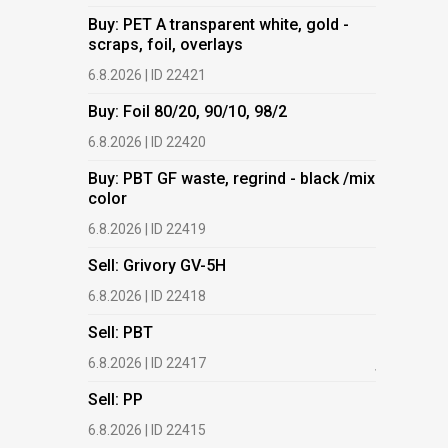
Buy: PET A transparent white, gold -
Buy: PET 
scraps, foil, overlays
scraps, fo
6.8.2026 | ID 22421
6.8.2026 | 
Buy: Foil 80/20, 90/10, 98/2
Buy: Foil 
6.8.2026 | ID 22420
6.8.2026 | 
Buy: PBT GF waste, regrind - black /mix
Buy: PBT 
color
color
6.8.2026 | ID 22419
6.8.2026 | 
Sell: Grivory GV-5H
Buy: HDPE
(regranula
6.8.2026 | ID 22418
17.7.2026 |
Sell: PBT
Buy: Plas
6.8.2026 | ID 22417
films.
Sell: PP
13.7.2026 |
6.8.2026 | ID 22415
Buy: We a