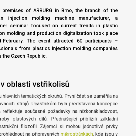
e premises of ARBURG in Brno, the branch of the
n injection molding machine manufacturer, a
mer seminar focused on current trends in plastic
ion molding and production digitalization took place
d-February. The event attracted 60 participants –
ssionals from plastics injection molding companies
 the Czech Republic.
 oblasti vstřikolisů
hlavních tematických okruhů. První část se zaměřila na
kovacích strojů. Účastníkům byla představena koncepce
á reflektuje současné požadavky na nízkonákladovost,
oby plastových dílů. Přednášející přiblížili základní
nstrukční filozofii. Zájemci si mohou jednotlivé prvky
 prohlédnout na připravených
mikrostránkách
, kde jsou v