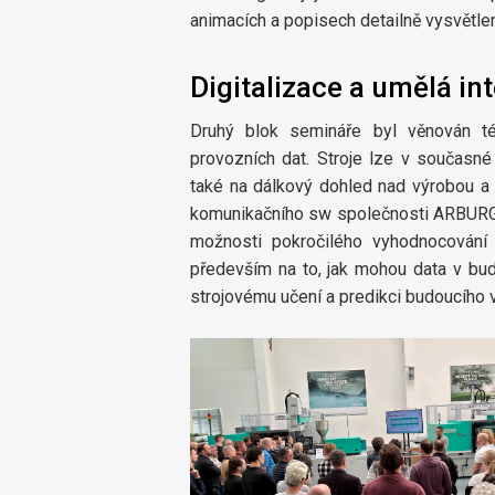
animacích a popisech detailně vysvětlen
Digitalizace a umělá in
Druhý blok semináře byl věnován tém
provozních dat. Stroje lze v současné
také na dálkový dohled nad výrobou a
komunikačního sw společnosti ARBURG
možnosti pokročilého vyhodnocování
především na to, jak mohou data v bud
strojovému učení a predikci budoucího 