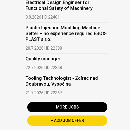
exhibitors and
Electrical Design Engineer for
programme
Functional Safety of Machinery
highlights. This
3.8.2026 | ID 22401
October, it will once
again bring industry
Plastic Injection Moulding Machine
and business
Setter – no experience required ESOX-
together under one
PLAST s.r.o.
roof
28.7.2026 | ID 22388
5.6.2026
BOLE: Premiere of
Quality manager
the MG 300
22.7.2026 | ID 22368
Thixomolding
Injection Molding
Tooling Technologist - Ždírec nad
Machine at
Doubravou, Vysočina
PLASTPOL
21.7.2026 | ID 22367
1.6.2026
Efficiency,
MORE JOBS
Digitalization, and
Customer Focus:
+ ADD JOB OFFER
DESMA at Plast in
Milan