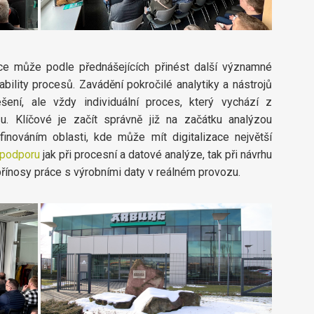
ence může podle přednášejících přinést další významné
bility procesů. Zavádění pokročilé analytiky a nástrojů
ešení, ale vždy individuální proces, který vychází z
. Klíčové je začít správně již na začátku analýzou
finováním oblasti, kde může mít digitalizace největší
podporu
jak při procesní a datové analýze, tak při návrhu
 přínosy práce s výrobními daty v reálném provozu.