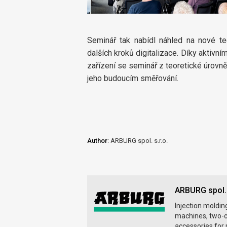
Seminář tak nabídl náhled na nové te
dalších kroků digitalizace. Díky aktivn
zařízení se seminář z teoretické úrovně
jeho budoucím směřování.
Author
: ARBURG spol. s.r.o.
ARBURG spol. 
Injection moldin
machines, two-c
accessories for 