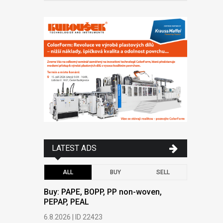
LATEST ADS
ALL
BUY
SELL
Buy: PAPE, BOPP, PP non-woven,
Buy: PAPE
PEPAP, PEAL
PEPAP, P
6.8.2026 | ID 22423
6.8.2026 | 