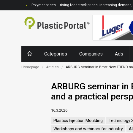
Polymer prices – rising feedstock prices, increasing demand, 
Categories
Companies
Ads
Homepage
Articles
ARBURG seminar in Brno: New TREND mach
ARBURG seminar in 
and a practical persp
16.3.2026
Plastics Injection Moulding
Technology S
Workshops and webinars for industry
AI