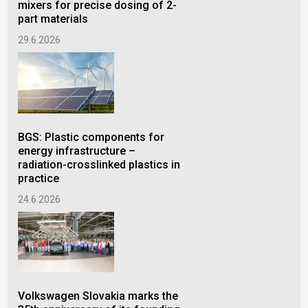
mixers for precise dosing of 2-
part materials
Fr
29.6.2026
int
Sol
sys
12.
BGS: Plastic components for
energy infrastructure –
radiation-crosslinked plastics in
practice
IMC
24.6.2026
exp
eng
Ch
10.
Volkswagen Slovakia marks the