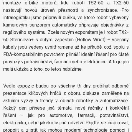
montáže e-bike motorů, kde roboti TS2-60 a TX2-60
nastavují novou úroveň přesnosti a synchronizace. Pro
intralogistiku jsme připravili buňku, ve které robot vybavený
kamerovým senzorem automaticky připravuje objednávky z
regálového systému. Zcela novým exponátem je i robot TX2-
60 Stericlean+ s dutým zápěstím (Hollow Wrist) – všechny
kabely jsou vedeny uvnitř ramene až ke přírubě, což spolu s
FDA-kompatibilním povrchem přináší ideální řešení pro čisté
provozy v potravinářství, farmacii nebo elektronice. A to je jen
malá ukázka z toho, co letos nabízíme.
Vedle expozic budou po všechny tři dny probíhat odborné
prezentace klíčových hráčů z oboru, diskuze zaměřené na
aktuální výzvy a trendy v oblasti robotiky a automatizace.
Každý den přinese jiná témata, nové řečníky i konkrétní
řešení – jak pro automotive, farmacii, potravinářství,
elektroniku, nebo jakékoliv jiné odvětví. Přijďte se inspirovat,
propojit a zjistit, jak mohou moderní technologie pomoci i