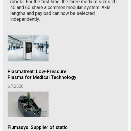
robots. For the first time, the three medium sizes 20,
40 and 60 share a common modular system. Axis
lengths and payload can now be selected
independently,...
Plasmatreat: Low-Pressure
NEW
Plasma for Medical Technology
geo
Eur
6.7.2026
mus
and
15.
Flumasys: Supplier of static