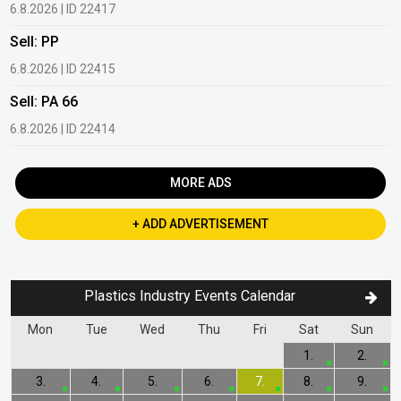
6.8.2026 | ID 22417
1
Sell: PP
B
6.8.2026 | ID 22415
1
Sell: PA 66
B
6.8.2026 | ID 22414
2
MORE ADS
+ ADD ADVERTISEMENT
Plastics Industry Events Calendar
Mon
Tue
Wed
Thu
Fri
Sat
Sun
1.
2.
3.
4.
5.
6.
7.
8.
9.