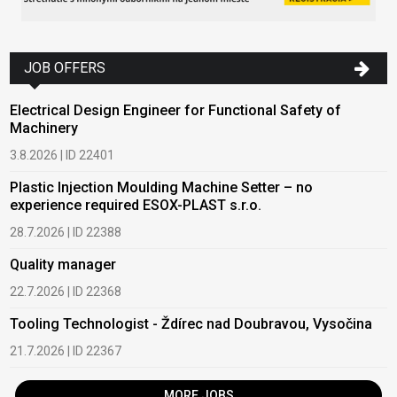
JOB OFFERS
Electrical Design Engineer for Functional Safety of
Machinery
3.8.2026 | ID 22401
Plastic Injection Moulding Machine Setter – no
experience required ESOX-PLAST s.r.o.
28.7.2026 | ID 22388
Quality manager
22.7.2026 | ID 22368
Tooling Technologist - Ždírec nad Doubravou, Vysočina
21.7.2026 | ID 22367
MORE JOBS