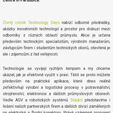
Centre in Pardubice.
Čtvrtý ročník Technology Days
nabízí odborné přednášky,
ukázky inovativních technologií a prostor pro diskuzi mezi
odborníky z různých oblastí průmyslu. Akce je určena
především technickým specialistům, výrobním manažerům,
zástupcům firem i studentům technických oborů, otevřená je
ale i zájemcům z řad veřejnosti.
Technologie se vyvíjejí rychlým tempem a my chceme
ukázat, jak je efektivně využít v praxi. Těšit se proto můžete
především na praktické aplikace, které dnes reálně
zefektivňují výrobní a logistické procesy v potravinářství,
strojírenství, elektronice a dalších průmyslových oborech.
Vedle AGV a robotických systémů
Stäubli
představíme i
řešení našich partnerských firem a dalších divizí zaměřených
na elektrické a fluidní konektory. Právě vzájemné propojení