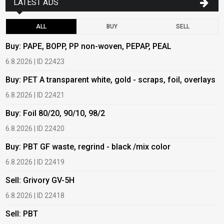
LATEST ADS
ALL
BUY
SELL
Buy: PAPE, BOPP, PP non-woven, PEPAP, PEAL
B
6.8.2026 | ID 22423
6
Buy: PET A transparent white, gold - scraps, foil, overlays
B
6.8.2026 | ID 22421
6
Buy: Foil 80/20, 90/10, 98/2
B
6.8.2026 | ID 22420
6
Buy: PBT GF waste, regrind - black /mix color
B
6.8.2026 | ID 22419
6
Sell: Grivory GV-5H
B
6.8.2026 | ID 22418
1
Sell: PBT
B