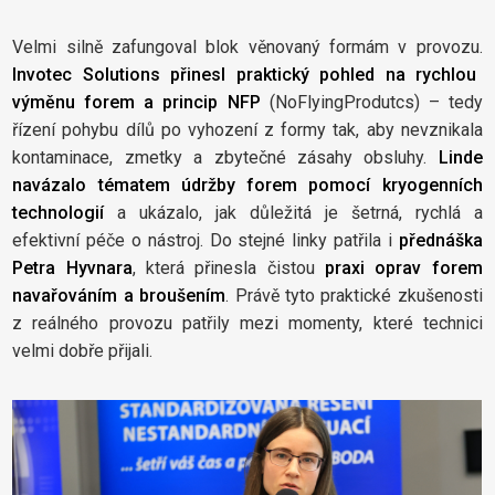
Velmi silně zafungoval blok věnovaný formám v provozu.
Invotec Solutions přinesl praktický pohled na rychlou
výměnu forem a princip NFP
(NoFlyingProdutcs) – tedy
řízení pohybu dílů po vyhození z formy tak, aby nevznikala
kontaminace, zmetky a zbytečné zásahy obsluhy.
Linde
navázalo tématem údržby forem pomocí kryogenních
technologií
a ukázalo, jak důležitá je šetrná, rychlá a
efektivní péče o nástroj. Do stejné linky patřila i
přednáška
Petra Hyvnara
, která přinesla čistou
praxi oprav forem
navařováním a broušením
. Právě tyto praktické zkušenosti
z reálného provozu patřily mezi momenty, které technici
velmi dobře přijali.