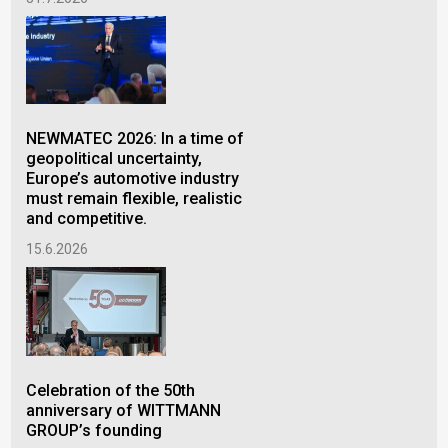
2.6
NEWMATEC 2026: In a time of
geopolitical uncertainty,
BOL
Europe’s automotive industry
Thi
must remain flexible, realistic
Ma
and competitive.
1.6
15.6.2026
Eff
Celebration of the 50th
Cus
anniversary of WITTMANN
Pla
GROUP’s founding
29.