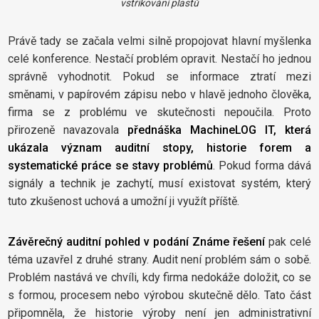
vstřikování plastů
Právě tady se začala velmi silně propojovat hlavní myšlenka
celé konference. Nestačí problém opravit. Nestačí ho jednou
správně vyhodnotit. Pokud se informace ztratí mezi
směnami, v papírovém zápisu nebo v hlavě jednoho člověka,
firma se z problému ve skutečnosti nepoučila. Proto
přirozeně navazovala
přednáška MachineLOG IT, která
ukázala význam auditní stopy, historie forem a
systematické práce se stavy problémů
. Pokud forma dává
signály a technik je zachytí, musí existovat systém, který
tuto zkušenost uchová a umožní ji využít příště.
Závěrečný auditní pohled v podání Známe řešení
pak celé
téma uzavřel z druhé strany. Audit není problém sám o sobě.
Problém nastává ve chvíli, kdy firma nedokáže doložit, co se
s formou, procesem nebo výrobou skutečně dělo. Tato část
připomněla, že historie výroby není jen administrativní