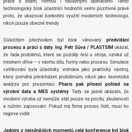
práce s dílem, formou i návaznými operacemi. Tento
technologický blok účastníci hodnotili velmi pozitivně právě
proto, že ukazoval konkrétní využití moderních technologií,
nikoli pouze obecné trendy.
Důležitým přechodem byl blok věnovaný
předvídání
procesu a práci s daty. Ing. Petr Sůva / PLASTSIM
ukázal,
že řada problémů, které se později řeší u stroje, vzniká už
mnohem dříve – v návrhu dílu, formy nebo procesu. Simulace
vstřikování byla účastníky vnímána jako praktický nástroj,
který pomáhá předcházet problémům, nikoli jako teoretická
analýza pro prezentaci.
Pharis pak přinesl pohled na
výrobní data a MES systémy
. Tady se jasně ukázalo, že
moderní výroba už nemůže stát pouze na pocitu, zkušenosti
a ručním zapisování. Pokud má firma proces řídit, musí ho
nejprve vidět.
Jedním z nejsilnějších momentů celé konference byl blok