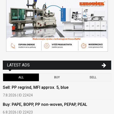
LATEST ADS
ALL
BUY
SELL
Sell: PP regrind, MFI approx. 5, blue
B
7.8.2026 | ID 22424
6
Buy: PAPE, BOPP, PP non-woven, PEPAP, PEAL
B
6.8.2026 | ID 22423
6