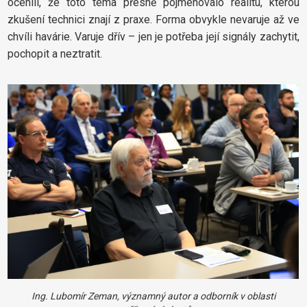
ocenili, že toto téma přesně pojmenovalo realitu, kterou
zkušení technici znají z praxe. Forma obvykle nevaruje až ve
chvíli havárie. Varuje dřív – jen je potřeba její signály zachytit,
pochopit a neztratit.
Ing. Lubomír Zeman,
významný autor a odborník v oblasti