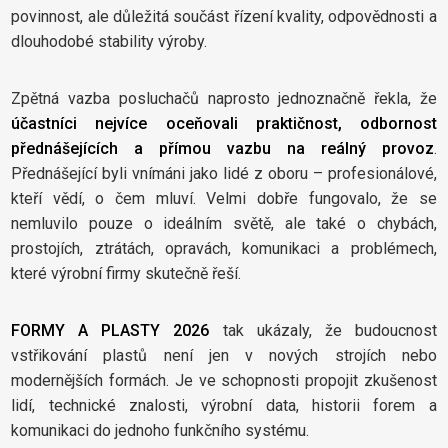
povinnost, ale důležitá součást řízení kvality, odpovědnosti a
dlouhodobé stability výroby.
Zpětná vazba posluchačů naprosto jednoznačně řekla, že
účastníci nejvíce oceňovali praktičnost, odbornost
přednášejících a přímou vazbu na reálný provoz
.
Přednášející byli vnímáni jako lidé z oboru – profesionálové,
kteří vědí, o čem mluví. Velmi dobře fungovalo, že se
nemluvilo pouze o ideálním světě, ale také o chybách,
prostojích, ztrátách, opravách, komunikaci a problémech,
které výrobní firmy skutečně řeší.
FORMY A PLASTY 2026
tak ukázaly, že budoucnost
vstřikování plastů není jen v nových strojích nebo
modernějších formách. Je ve schopnosti propojit zkušenost
lidí, technické znalosti, výrobní data, historii forem a
komunikaci do jednoho funkčního systému.