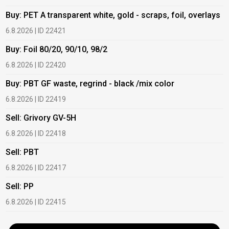
Buy: PET A transparent white, gold - scraps, foil, overlays
B
6.8.2026 | ID 22421
6
Buy: Foil 80/20, 90/10, 98/2
B
6.8.2026 | ID 22420
6
Buy: PBT GF waste, regrind - black /mix color
B
6.8.2026 | ID 22419
1
Sell: Grivory GV-5H
B
6.8.2026 | ID 22418
1
Sell: PBT
B
6.8.2026 | ID 22417
1
Sell: PP
B
6.8.2026 | ID 22415
2