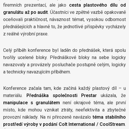
firemních prezentací, ale jako
cesta plastového dílu od
granulátu až po audit
. Účastníci ve zpětné vazbě opakovaně
oceňovali praktičnost, návaznost témat, vysokou odbornost
přednášejících a hlavně to, že jednotlivé příspěvky vycházely
z reálné výrobní praxe.
Celý příběh konference byl laděn do přednášek, která spolu
tvořily ucelené bloky. Přednáškové bloky na sebe logicky
navazovaly a provázely posluchače postupně celým, logicky
a technicky navazujícím příběhem.
Konference začala tam, kde začíná každý plastový díl – u
materiálu.
Přednáška společnosti Prestar
ukázala, že
manipulace s granulátem
není okrajové téma, ale první
místo, kde mohou vznikat ztráty, neefektivita a zbytečné
provozní náklady. Na ni přirozeně navázalo
téma stabilního
prostředí výroby v podání Colt International / CoolStream
.