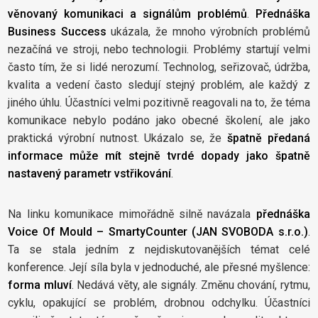
věnovaný komunikaci a signálům problémů
.
Přednáška
Business Success
ukázala, že mnoho výrobních problémů
nezačíná ve stroji, nebo technologii. Problémy startují velmi
často tím, že si lidé nerozumí. Technolog, seřizovač, údržba,
kvalita a vedení často sledují stejný problém, ale každý z
jiného úhlu. Účastníci velmi pozitivně reagovali na to, že téma
komunikace nebylo podáno jako obecné školení, ale jako
praktická výrobní nutnost. Ukázalo se, že
špatně předaná
informace může mít stejně tvrdé dopady jako špatně
nastavený parametr vstřikování
.
Na linku komunikace mimořádně silně navázala
přednáška
Voice Of Mould – SmartyCounter (JAN SVOBODA s.r.o.)
.
Ta se stala jedním z nejdiskutovanějších témat celé
konference. Její síla byla v jednoduché, ale přesné myšlence:
forma mluví
. Nedává věty, ale signály. Změnu chování, rytmu,
cyklu, opakující se problém, drobnou odchylku. Účastníci