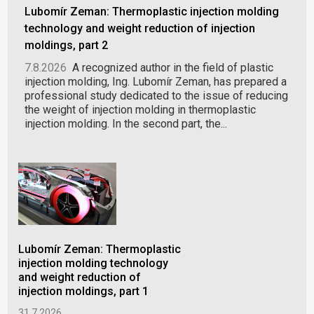
Lubomír Zeman: Thermoplastic injection molding
technology and weight reduction of injection
moldings, part 2
7.8.2026
A recognized author in the field of plastic
injection molding, Ing. Lubomír Zeman, has prepared a
professional study dedicated to the issue of reducing
the weight of injection molding in thermoplastic
injection molding. In the second part, the...
Lubomír Zeman: Thermoplastic
PLA
injection molding technology
Inv
and weight reduction of
Slo
injection moldings, part 1
Mar
hal
31.7.2026