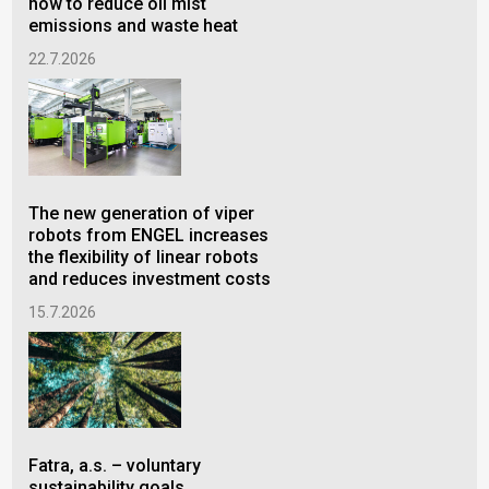
how to reduce oil mist
1.7
emissions and waste heat
22.7.2026
Rem
dec
The new generation of viper
hea
robots from ENGEL increases
22.
the flexibility of linear robots
and reduces investment costs
15.7.2026
IMC
exp
eng
Fatra, a.s. – voluntary
Ch
sustainability goals