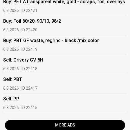
Buy: PET A transparent white, gold - scraps, foil, overlays
B
6.8.2026 | ID 22421
6
Buy: Foil 80/20, 90/10, 98/2
B
6.8.2026 | ID 22420
6
Buy: PBT GF waste, regrind - black /mix color
B
6.8.2026 | ID 22419
1
Sell: Grivory GV-5H
B
6.8.2026 | ID 22418
1
Sell: PBT
B
6.8.2026 | ID 22417
1
Sell: PP
B
6.8.2026 | ID 22415
2
MORE ADS