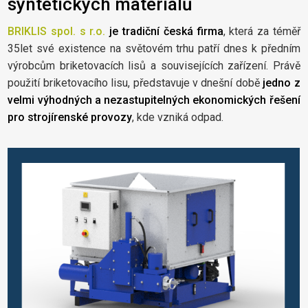
syntetických materiálů
BRIKLIS spol. s r.o.
je tradiční česká firma
, která za téměř
35let své existence na světovém trhu patří dnes k předním
výrobcům briketovacích lisů a souvisejících zařízení. Právě
použití briketovacího lisu, představuje v dnešní době
jedno z
velmi výhodných a nezastupitelných ekonomických řešení
pro strojírenské provozy
, kde vzniká odpad.