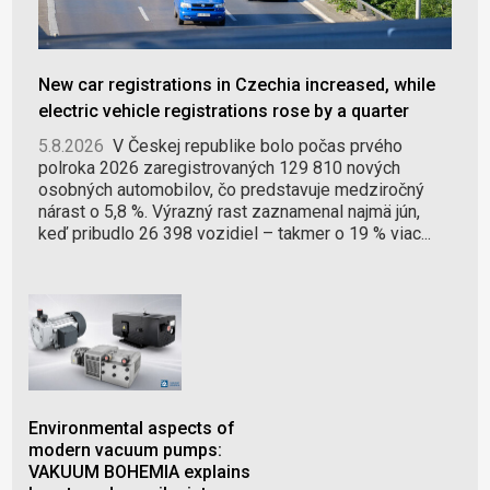
New car registrations in Czechia increased, while
electric vehicle registrations rose by a quarter
5.8.2026
V Českej republike bolo počas prvého
polroka 2026 zaregistrovaných 129 810 nových
osobných automobilov, čo predstavuje medziročný
nárast o 5,8 %. Výrazný rast zaznamenal najmä jún,
keď pribudlo 26 398 vozidiel – takmer o 19 % viac...
Environmental aspects of
Coo
modern vacuum pumps:
Col
VAKUUM BOHEMIA explains
adi