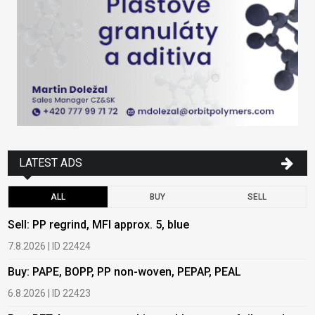
LATEST ADS
ALL
BUY
SELL
Sell: PP regrind, MFI approx. 5, blue
B
7.8.2026 | ID 22424
6
Buy: PAPE, BOPP, PP non-woven, PEPAP, PEAL
B
6.8.2026 | ID 22423
6