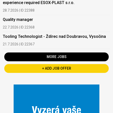
experience required ESOX-PLAST s.r.o.
28.7.2026 | ID 22388
Quality manager
22.7.2026 | ID 22368
Tooling Technologist - Ždírec nad Doubravou, Vysočina
21.7.2026 | ID 22367
MORE JOBS
+ ADD JOB OFFER