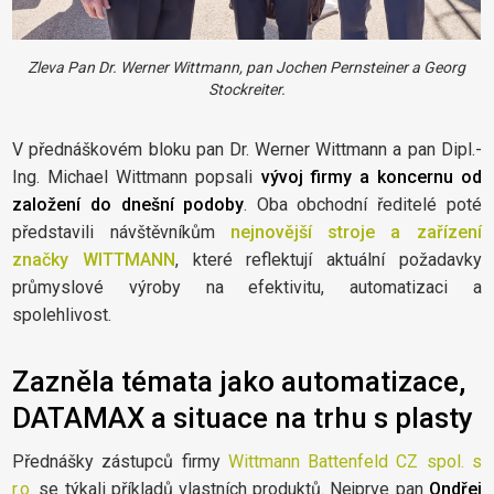
Zleva
Pan
Dr. Werner Wittmann,
pan
Jochen Pernsteiner a Georg
Stockreiter.
V přednáškovém bloku pan Dr. Werner Wittmann a pan Dipl.-
Ing. Michael Wittmann popsali
vývoj firmy a koncernu od
založení do dnešní podoby
. Oba obchodní ředitelé poté
představili návštěvníkům
nejnovější stroje a zařízení
značky WITTMANN
, které reflektují aktuální požadavky
průmyslové výroby na efektivitu, automatizaci a
spolehlivost.
Zazněla témata jako automatizace,
DATAMAX a situace na trhu s plasty
Přednášky zástupců firmy
Wittmann Battenfeld CZ spol. s
r.o.
se týkali příkladů vlastních produktů. Nejprve pan
Ondřej