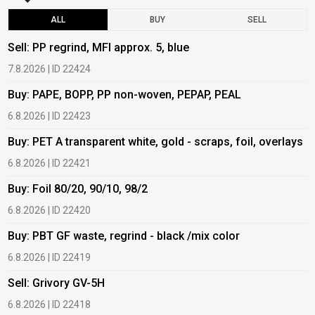
ALL
BUY
SELL
Sell: PP regrind, MFI approx. 5, blue
B
7.8.2026 | ID 22424
6
Buy: PAPE, BOPP, PP non-woven, PEPAP, PEAL
B
6.8.2026 | ID 22423
6
Buy: PET A transparent white, gold - scraps, foil, overlays
B
6.8.2026 | ID 22421
6
Buy: Foil 80/20, 90/10, 98/2
B
6.8.2026 | ID 22420
6
Buy: PBT GF waste, regrind - black /mix color
B
6.8.2026 | ID 22419
1
Sell: Grivory GV-5H
B
6.8.2026 | ID 22418
1