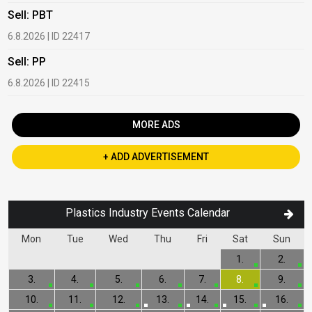
Sell: PBT
B
6.8.2026 | ID 22417
1
Sell: PP
B
6.8.2026 | ID 22415
2
MORE ADS
+ ADD ADVERTISEMENT
Plastics Industry Events Calendar
Mon
Tue
Wed
Thu
Fri
Sat
Sun
1.
2.
3.
4.
5.
6.
7.
8.
9.
10.
11.
12.
13.
14.
15.
16.