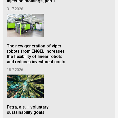
injection moldings, part 1
24.
31.7.2026
NEW
The new generation of viper
geo
robots from ENGEL increases
Eur
the flexibility of linear robots
mus
and reduces investment costs
and
15.7.2026
15.
Fatra, a.s. – voluntary
sustainability goals