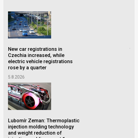
New car registrations in
tec
Czechia increased, while
fro
electric vehicle registrations
mee
rose by a quarter
26.
5.8.2026
BGS
Lubomír Zeman: Thermoplastic
ene
injection molding technology
rad
and weight reduction of
pra