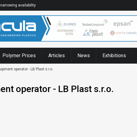
narrowing availability
Polymer Prices
Articles
News
Exhibitions
pment operator - LB Plast s.r.o.
t operator - LB Plast s.r.o.