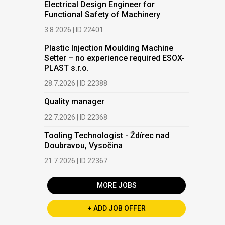
Electrical Design Engineer for
Functional Safety of Machinery
3.8.2026 | ID 22401
Plastic Injection Moulding Machine
Setter – no experience required ESOX-
PLAST s.r.o.
28.7.2026 | ID 22388
Quality manager
22.7.2026 | ID 22368
Tooling Technologist - Ždírec nad
Doubravou, Vysočina
21.7.2026 | ID 22367
MORE JOBS
+ ADD JOB OFFER