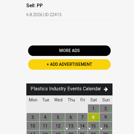
HDPE, LDP
Sell: PP
13.7.2026 |
6.8.2026 | ID 22415
Buy: PET 
2.7.2026 | 
MORE ADS
+ ADD ADVERTISEMENT
Plastics Industry Events Calendar
Mon
Tue
Wed
Thu
Fri
Sat
Sun
1.
2.
3.
4.
5.
6.
7.
8.
9.
10.
11.
12.
13.
14.
15.
16.