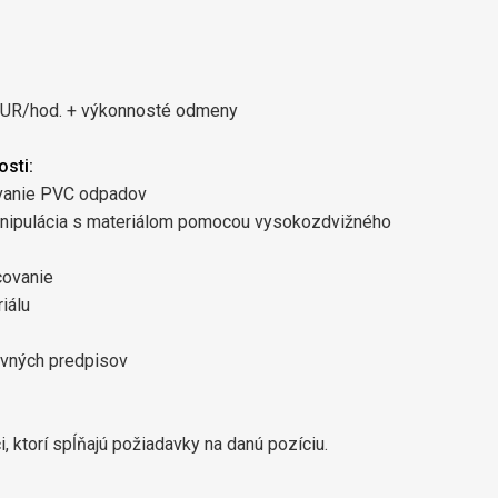
EUR/hod. + výkonnosté odmeny
sti:
covanie PVC odpadov
manipulácia s materiálom pomocou vysokozdvižného
covanie
iálu
ovných predpisov
, ktorí spĺňajú požiadavky na danú pozíciu.