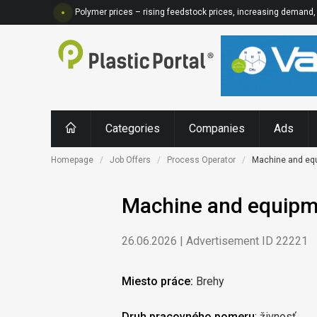
Polymer prices – rising feedstock prices, increasing demand, 
Categories
Companies
Ads
Homepage
Job Offers
Process Operator
Machine and equi
Machine and equipmen
26.06.2026 | Advertisement ID 22221
Miesto práce:
Brehy
Druh pracovného pomeru
: živnosť