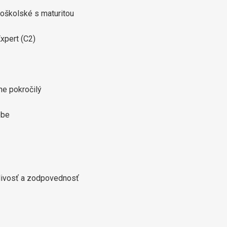
doškolské s maturitou
xpert (C2)
ne pokročilý
obe
livosť a zodpovednosť