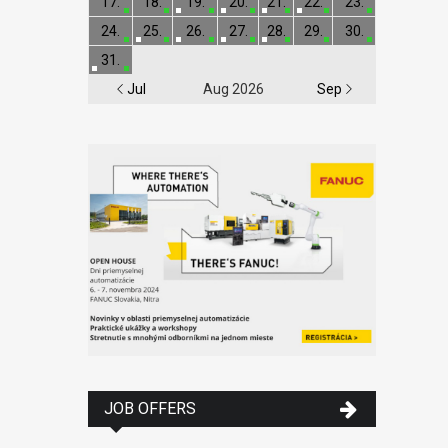
17.
18.
19.
20.
21.
22.
23.
24.
25.
26.
27.
28.
29.
30.
31.
Jul
Aug 2026
Sep
JOB OFFERS