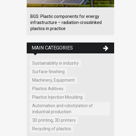
BGS: Plastic components for energy
infrastructure – radiation-crosslinked
plastics in practice
MAIN CATEGORIES
Sustainability in industry
Surface finishing
Machinery, Equipment
Plastics Aditives
Plastics Injection Moulding
Automation and robotization of
industrial production
3D printing, 3D printers
Recycling of plastics