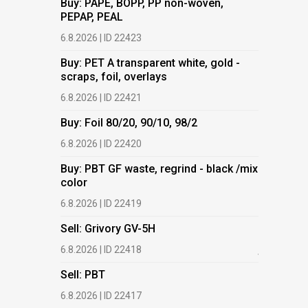
Buy: PAPE, BOPP, PP non-woven,
PEPAP, PEAL
Buy: PET 
scraps, fo
6.8.2026 | ID 22423
6.8.2026 | 
Buy: PET A transparent white, gold -
scraps, foil, overlays
Buy: Foil 
6.8.2026 | ID 22421
6.8.2026 | 
Buy: Foil 80/20, 90/10, 98/2
Buy: PBT 
color
6.8.2026 | ID 22420
6.8.2026 | 
Buy: PBT GF waste, regrind - black /mix
color
Buy: HDPE
(regranula
6.8.2026 | ID 22419
17.7.2026 |
Sell: Grivory GV-5H
Buy: Plas
6.8.2026 | ID 22418
films.
Sell: PBT
13.7.2026 |
6.8.2026 | ID 22417
Buy: We a