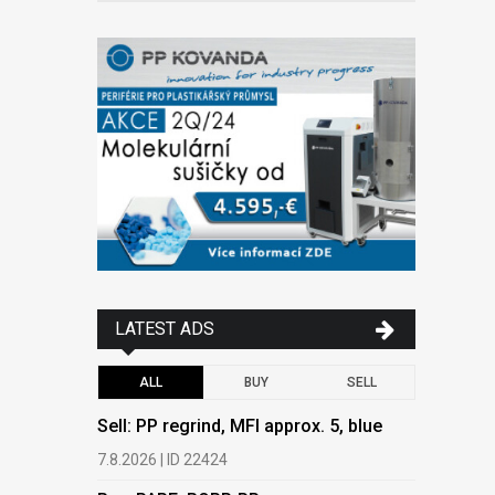
LATEST ADS
ALL
BUY
SELL
Sell: PP regrind, MFI approx. 5, blue
Buy: PAPE
PEPAP, P
7.8.2026 | ID 22424
6.8.2026 | 