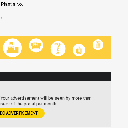
last s.r.o.
k
/
 Your advertisement will be seen by more than
users of the portal per month.
ADD ADVERTISEMENT