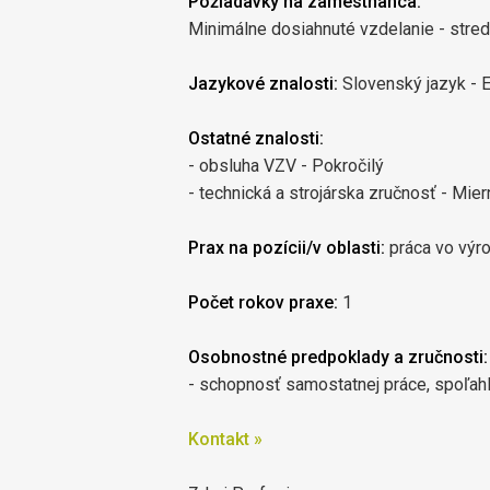
Požiadavky na zamestnanca:
Minimálne dosiahnuté vzdelanie - stre
Jazykové znalosti:
Slovenský jazyk - E
Ostatné znalosti:
- obsluha VZV - Pokročilý
- technická a strojárska zručnosť - Mier
Prax na pozícii/v oblasti:
práca vo výr
Počet rokov praxe:
1
Osobnostné predpoklady a zručnosti:
- schopnosť samostatnej práce, spoľah
Kontakt »