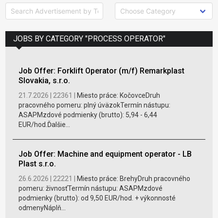
JOBS BY CATEGORY "PROCESS OPERATOR"
Job Offer: Forklift Operator (m/f) Remarkplast
Slovakia, s.r.o.
21.7.2026 |
22361 |
Miesto práce: KočovceDruh
pracovného pomeru: plný úväzokTermín nástupu:
ASAPMzdové podmienky (brutto): 5,94 - 6,44
EUR/hod.Ďalšie...
Job Offer: Machine and equipment operator - LB
Plast s.r.o.
26.6.2026 |
22221 |
Miesto práce: BrehyDruh pracovného
pomeru: živnosťTermín nástupu: ASAPMzdové
podmienky (brutto): od 9,50 EUR/hod. + výkonnosté
odmenyNáplň...