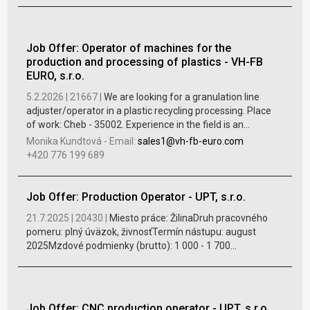
Job Offer: Operator of machines for the
production and processing of plastics - VH-FB
EURO, s.r.o.
5.2.2026 |
21667 |
We are looking for a granulation line
adjuster/operator in a plastic recycling processing. Place
of work: Cheb - 35002. Experience in the field is an...
Monika Kundtová
-
Email:
sales1@vh-fb-euro.com
+420 776 199 689
Job Offer: Production Operator - UPT, s.r.o.
21.7.2025 |
20430 |
Miesto práce: ŽilinaDruh pracovného
pomeru: plný úväzok, živnosťTermín nástupu: august
2025Mzdové podmienky (brutto): 1 000 - 1 700...
Job Offer: CNC production operator - UPT, s.r.o.