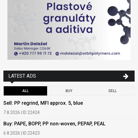
LATEST ADS
ALL
BUY
SELL
Sell: PP regrind, MFI approx. 5, blue
B
7.8.2026 | ID 22424
6
Buy: PAPE, BOPP, PP non-woven, PEPAP, PEAL
B
6.8.2026 | ID 22423
6