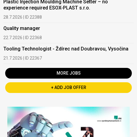
Plastic Injection Moulding Machine Setter – no
experience required ESOX-PLAST s.r.o.
28.7.2026 | ID 22388
Quality manager
22.7.2026 | ID 22368
Tooling Technologist - Ždírec nad Doubravou, Vysočina
21.7.2026 | ID 22367
MORE JOBS
+ ADD JOB OFFER