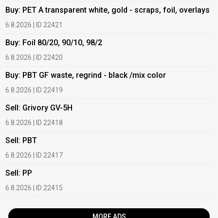
Buy: PET A transparent white, gold - scraps, foil, overlays
B
6.8.2026 | ID 22421
6
Buy: Foil 80/20, 90/10, 98/2
B
6.8.2026 | ID 22420
6
Buy: PBT GF waste, regrind - black /mix color
B
6.8.2026 | ID 22419
1
Sell: Grivory GV-5H
B
6.8.2026 | ID 22418
1
Sell: PBT
B
6.8.2026 | ID 22417
1
Sell: PP
B
6.8.2026 | ID 22415
2
MORE ADS