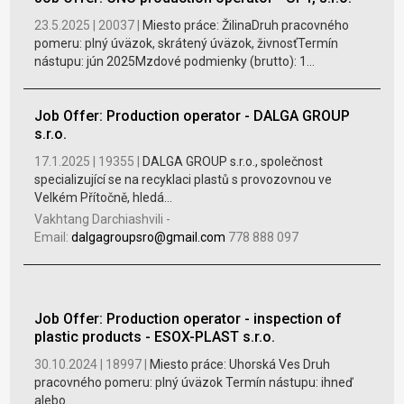
23.5.2025 |
20037 |
Miesto práce: ŽilinaDruh pracovného
pomeru: plný úväzok, skrátený úväzok, živnosťTermín
nástupu: jún 2025Mzdové podmienky (brutto): 1...
Job Offer: Production operator - DALGA GROUP
s.r.o.
17.1.2025 |
19355 |
DALGA GROUP s.r.o., společnost
specializující se na recyklaci plastů s provozovnou ve
Velkém Přítočně, hledá...
Vakhtang Darchiashvili
-
Email:
dalgagroupsro@gmail.com
778 888 097
Job Offer: Production operator - inspection of
plastic products - ESOX-PLAST s.r.o.
30.10.2024 |
18997 |
Miesto práce: Uhorská Ves Druh
pracovného pomeru: plný úväzok Termín nástupu: ihneď
alebo...