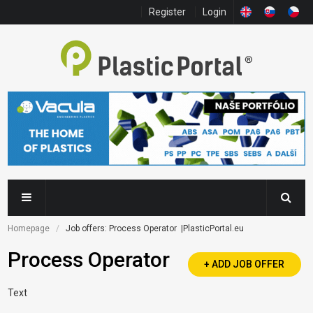
Register
Login
Homepage
Job offers: Process Operator  |PlasticPortal.eu
Process Operator
+ ADD JOB OFFER
Text