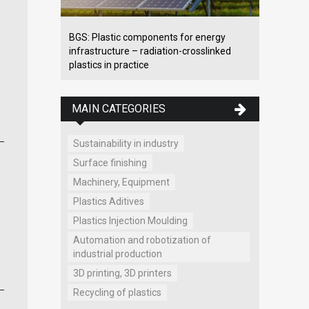
BGS: Plastic components for energy
infrastructure – radiation-crosslinked
plastics in practice
MAIN CATEGORIES
Sustainability in industry
Surface finishing
Machinery, Equipment
Plastics Aditives
Plastics Injection Moulding
Automation and robotization of
industrial production
3D printing, 3D printers
Recycling of plastics