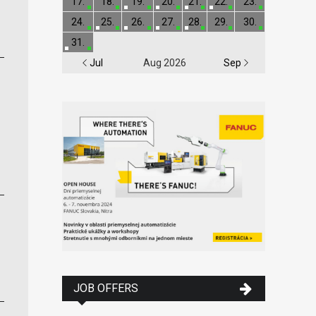
17.
18.
19.
20.
21.
22.
23.
24.
25.
26.
27.
28.
29.
30.
31.
Jul
Aug 2026
Sep
JOB OFFERS