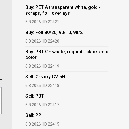
Buy: PET A transparent white, gold -
Buy: PET 
scraps, foil, overlays
scraps, fo
6.8.2026 | ID 22421
6.8.2026 | 
Buy: Foil 80/20, 90/10, 98/2
Buy: Foil 
6.8.2026 | ID 22420
6.8.2026 | 
Buy: PBT GF waste, regrind - black /mix
Buy: PBT 
color
color
6.8.2026 | ID 22419
6.8.2026 | 
Sell: Grivory GV-5H
Buy: HDPE
(regranula
6.8.2026 | ID 22418
17.7.2026 |
Sell: PBT
Buy: Plas
6.8.2026 | ID 22417
films.
Sell: PP
13.7.2026 |
6.8.2026 | ID 22415
Buy: We a