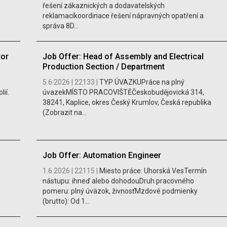
řešení zákaznických a dodavatelských
reklamacíkoordinace řešení nápravných opatření a
správa 8D...
tor
Job Offer: Head of Assembly and Electrical
Production Section / Department
5.6.2026 |
22133 |
TYP ÚVAZKUPráce na plný
ií.
úvazekMÍSTO PRACOVIŠTĚČeskobudějovická 314,
38241, Kaplice, okres Český Krumlov, Česká republika
(Zobrazit na...
Job Offer: Automation Engineer
1.6.2026 |
22115 |
Miesto práce: Uhorská VesTermín
nástupu: ihneď alebo dohodouDruh pracovného
pomeru: plný úväzok, živnosťMzdové podmienky
(brutto): Od 1...