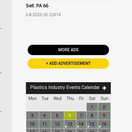
HDPE, LDP
Sell: PA 66
13.7.2026 |
6.8.2026 | ID 22414
Buy: PET 
2.7.2026 | 
MORE ADS
+ ADD ADVERTISEMENT
Plastics Industry Events Calendar
Mon
Tue
Wed
Thu
Fri
Sat
Sun
1.
2.
3.
4.
5.
6.
7.
8.
9.
10.
11.
12.
13.
14.
15.
16.