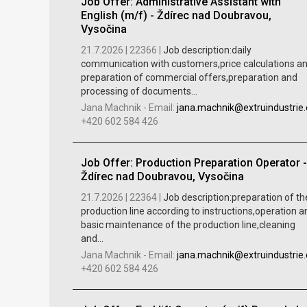
Job Offer: Administrative Assistant with
English (m/f) - Ždírec nad Doubravou,
Vysočina
21.7.2026 |
22366 |
Job description:daily
communication with customers,price calculations a
preparation of commercial offers,preparation and
processing of documents...
Jana Machnik
-
Email:
jana.machnik@extruindustrie.
+420 602 584 426
Job Offer: Production Preparation Operator -
Ždírec nad Doubravou, Vysočina
21.7.2026 |
22364 |
Job description:preparation of th
production line according to instructions,operation a
basic maintenance of the production line,cleaning
and...
Jana Machnik
-
Email:
jana.machnik@extruindustrie.
+420 602 584 426