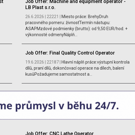
st
Job Offer: Machine and equipment operator -
LB Plast s.r.o.
26.6.2026 |
22221 |
Miesto práce: BrehyDruh
pracovného pomeru: živnosťTermín nástupu:
ASAPMzdové podmienky (brutto): od 9,50 EUR/hod. +
výkonnosté odmenyNáplň...
Job Offer: Final Quality Control Operator
19.6.2026 |
22187 |
Hlavní náplň práce:výstupní kontrola
dílů, praní dílů, dokončovací operace na dílech, balení
kusůPožadujeme:samostatnost a...
Job Offer: CNC Lathe Operator