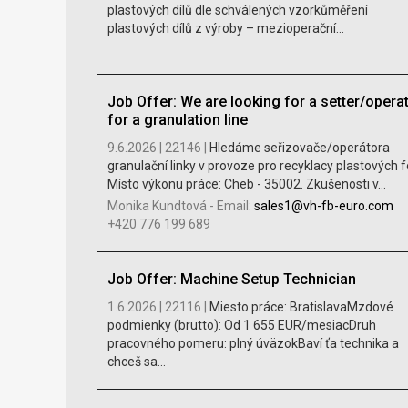
plastových dílů dle schválených vzorkůměření
plastových dílů z výroby – mezioperační...
Job Offer: We are looking for a setter/opera
for a granulation line
9.6.2026 |
22146 |
Hledáme seřizovače/operátora
granulační linky v provoze pro recyklacy plastových fol
Místo výkonu práce: Cheb - 35002. Zkušenosti v...
Monika Kundtová
-
Email:
sales1@vh-fb-euro.com
+420 776 199 689
Job Offer: Machine Setup Technician
1.6.2026 |
22116 |
Miesto práce: BratislavaMzdové
podmienky (brutto): Od 1 655 EUR/mesiacDruh
pracovného pomeru: plný úväzokBaví ťa technika a
chceš sa...