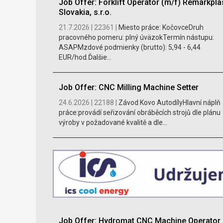
Job Offer: Forklift Operator (m/f) Remarkpla
Slovakia, s.r.o.
21.7.2026 |
22361 |
Miesto práce: KočovceDruh
pracovného pomeru: plný úväzokTermín nástupu:
ASAPMzdové podmienky (brutto): 5,94 - 6,44
EUR/hod.Ďalšie...
Job Offer: CNC Milling Machine Setter
24.6.2026 |
22188 |
Závod Kovo AutodílyHlavní náplň
práce:provádí seřizování obráběcích strojů dle plánu
výroby v požadované kvalitě a dle...
Job Offer: Hydromat CNC Machine Operator