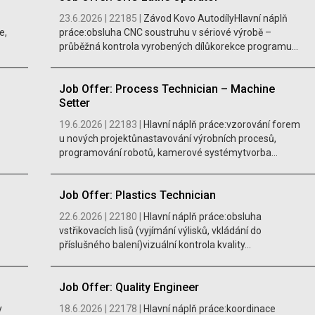
23.6.2026 |
22185 |
Závod Kovo AutodílyHlavní náplň
e,
práce:obsluha CNC soustruhu v sériové výrobě –
průběžná kontrola vyrobených dílůkorekce programu...
Job Offer: Process Technician – Machine
Setter
19.6.2026 |
22183 |
Hlavní náplň práce:vzorování forem
u nových projektůnastavování výrobních procesů,
programování robotů, kamerové systémytvorba...
Job Offer: Plastics Technician
22.6.2026 |
22180 |
Hlavní náplň práce:obsluha
vstřikovacích lisů (vyjímání výlisků, vkládání do
příslušného balení)vizuální kontrola kvality...
Job Offer: Quality Engineer
y
18.6.2026 |
22178 |
Hlavní náplň práce:koordinace