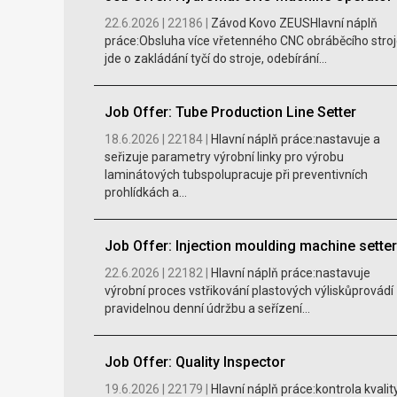
22.6.2026 |
22186 |
Závod Kovo ZEUSHlavní náplň
práce:Obsluha více vřetenného CNC obráběcího stroj
jde o zakládání tyčí do stroje, odebírání...
Job Offer: Tube Production Line Setter
18.6.2026 |
22184 |
Hlavní náplň práce:nastavuje a
seřizuje parametry výrobní linky pro výrobu
laminátových tubspolupracuje při preventivních
prohlídkách a...
Job Offer: Injection moulding machine setter
22.6.2026 |
22182 |
Hlavní náplň práce:nastavuje
výrobní proces vstřikování plastových výliskůprovádí
pravidelnou denní údržbu a seřízení...
Job Offer: Quality Inspector
19.6.2026 |
22179 |
Hlavní náplň práce:kontrola kvalit