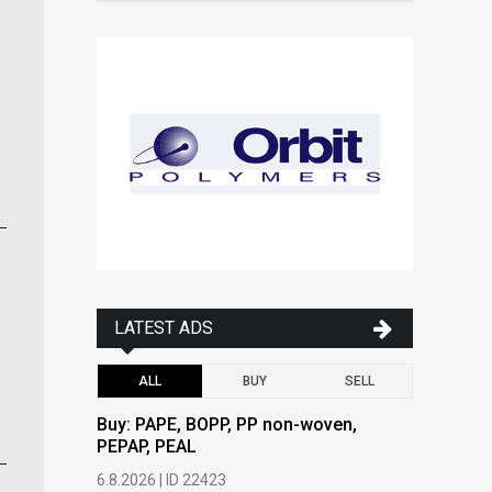
LATEST ADS
ALL
BUY
SELL
Buy: PAPE, BOPP, PP non-woven,
Buy: PAPE
PEPAP, PEAL
PEPAP, P
6.8.2026 | ID 22423
6.8.2026 | 