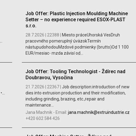
Job Offer: Plastic Injection Moulding Machine
Setter – no experience required ESOX-PLAST
s.r.o.
e
28.7.2026 |
22388 |
Miesto práceUhorská VesDruh
..
pracovného pomeruplný úväzokTermín
nástupudohodouMzdové podmienky (brutto)Od 1 100
EUR/mesiac- mzda závisí od...
Job Offer: Tooling Technologist - Ždírec nad
Doubravou, Vysočina
21.7.2026 |
22367 |
Job description:introduction of new
...
dies into extrusion production and their modification,
including grinding, brazing, etc.,repair and
maintenance...
Jana Machnik
-
Email:
jana.machnik@extruindustrie.cz
+420 602 584 426