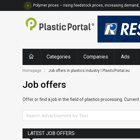
Polymer prices – rising feedstock prices, increasing demand, 
Categories
Companies
Ads
Homepage
Job offers in plastics industry I PlasticPortal.eu
Job offers
Offer or find a job in the field of plastics processing. Curren
LATEST JOB OFFERS