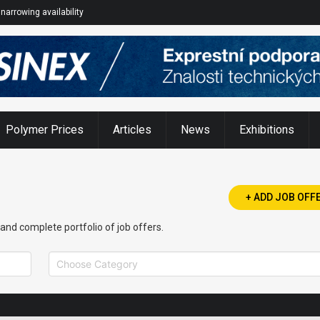
narrowing availability
Polymer Prices
Articles
News
Exhibitions
+ ADD JOB OFF
t and complete portfolio of job offers.