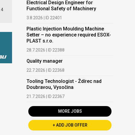
Electrical Design Engineer for
Functional Safety of Machinery
 4
3.8.2026 | ID 22401
Plastic Injection Moulding Machine
Setter – no experience required ESOX-
PLAST s.r.o.
28.7.2026 | ID 22388
Quality manager
22.7.2026 | ID 22368
Tooling Technologist - Ždírec nad
Doubravou, Vysočina
21.7.2026 | ID 22367
MORE JOBS
+ ADD JOB OFFER