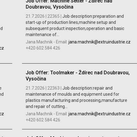
Job Offer: Machine Setter - Ždírec nad
Doubravou, Vysočina
21.7.2026 |
22365 |
Job description:preparation and
start-up of production lines,machine setup and
nd
subsequent product inspection,operation and basic
maintenance of...
Jana Machnik
-
Email:
jana.machnik@extruindustrie.cz
cz
+420 602 584 426
Job Offer: Toolmaker - Ždírec nad Doubravou,
Vysočina
e
21.7.2026 |
22363 |
Job description:repair and
nd
maintenance of moulds and equipment used for
plastics manufacturing and processing,manufacture
and repair of cutting...
cz
Jana Machnik
-
Email:
jana.machnik@extruindustrie.cz
+420 602 584 426